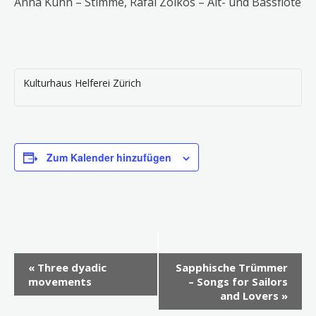
Anna Kühn – Stimme, Rafal Zolkos – Alt- und Bassflöte
Kulturhaus Helferei Zürich
Zum Kalender hinzufügen
V
«
Three dyadic
Sapphische Trümmer
e
movements
– Songs for Sailors
and Lovers
»
r